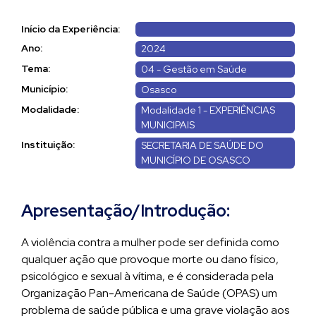
Início da Experiência:
Ano:
2024
Tema:
04 - Gestão em Saúde
Município:
Osasco
Modalidade:
Modalidade 1 - EXPERIÊNCIAS
MUNICIPAIS
Instituição:
SECRETARIA DE SAÚDE DO
MUNICÍPIO DE OSASCO
Apresentação/Introdução:
A violência contra a mulher pode ser definida como
qualquer ação que provoque morte ou dano físico,
psicológico e sexual à vítima, e é considerada pela
Organização Pan-Americana de Saúde (OPAS) um
problema de saúde pública e uma grave violação aos