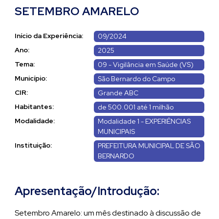
SETEMBRO AMARELO
Início da Experiência:
09/2024
Ano:
2025
Tema:
09 - Vigilância em Saúde (VS)
Município:
São Bernardo do Campo
CIR:
Grande ABC
Habitantes:
de 500.001 até 1 milhão
Modalidade:
Modalidade 1 - EXPERIÊNCIAS
MUNICIPAIS
Instituição:
PREFEITURA MUNICIPAL DE SÃO
BERNARDO
Apresentação/Introdução:
Setembro Amarelo: um mês destinado à discussão de