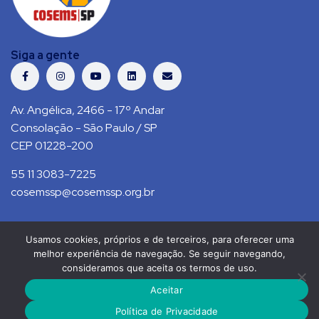
Siga a gente
Av. Angélica, 2466 - 17º Andar
Consolação - São Paulo / SP
CEP 01228-200
55 11 3083-7225
cosemssp@cosemssp.org.br
Usamos cookies, próprios e de terceiros, para oferecer uma
Política de Privacidade
Contato
melhor experiência de navegação. Se seguir navegando,
consideramos que aceita os termos de uso.
COSEMS/SP © 2021. Todos direitos reservados.
Aceitar
RS Press
Política de Privacidade