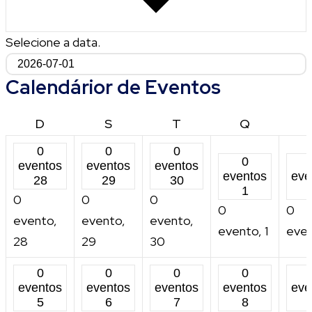
Selecione a data.
Calendárior de Eventos
DOMINGO
SEGUNDA-
TERÇA-
QUARTA-
D
S
T
Q
FEIRA
FEIRA
FEIRA
0
0
0
0
eventos
eventos
eventos
eventos
eve
28
29
30
1
0
0
0
0
0
evento,
evento,
evento,
evento,
1
eve
28
29
30
0
0
0
0
eventos
eventos
eventos
eventos
eve
5
6
7
8