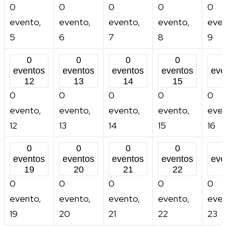
0
0
0
0
0
evento,
evento,
evento,
evento,
even
5
6
7
8
9
0
0
0
0
eventos
eventos
eventos
eventos
eve
12
13
14
15
0
0
0
0
0
evento,
evento,
evento,
evento,
even
12
13
14
15
16
0
0
0
0
eventos
eventos
eventos
eventos
eve
19
20
21
22
0
0
0
0
0
evento,
evento,
evento,
evento,
even
19
20
21
22
23