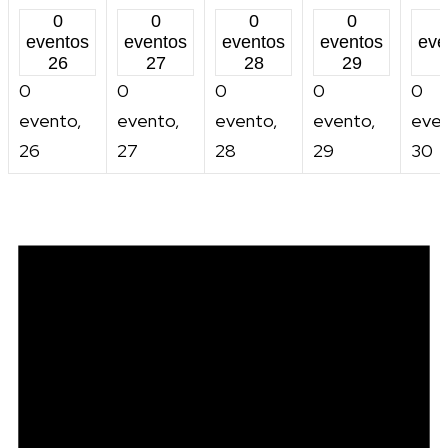
0
0
0
0
eventos
eventos
eventos
eventos
eve
26
27
28
29
0
0
0
0
0
evento,
evento,
evento,
evento,
even
26
27
28
29
30