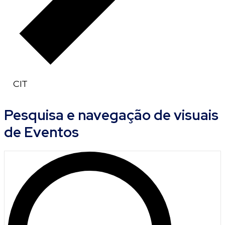
CIT
E
Pesquisa e navegação de visuais
v
de Eventos
e
n
t
o
s