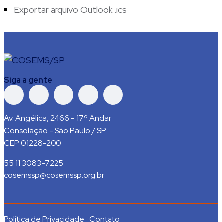
Exportar arquivo Outlook .ics
Siga a gente
Av. Angélica, 2466 - 17º Andar
Consolação - São Paulo / SP
CEP 01228-200
55 11 3083-7225
cosemssp@cosemssp.org.br
Política de Privacidade
Contato