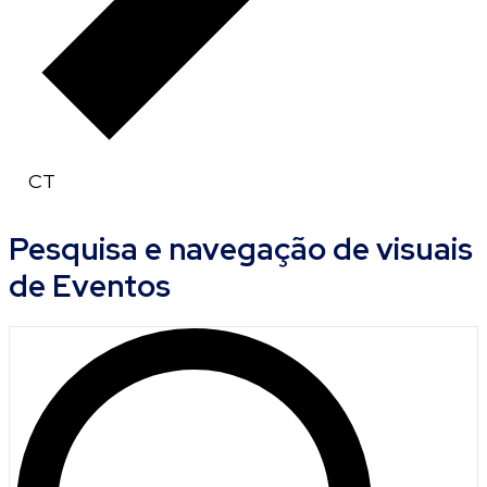
CT
E
Pesquisa e navegação de visuais
v
de Eventos
e
n
t
o
s