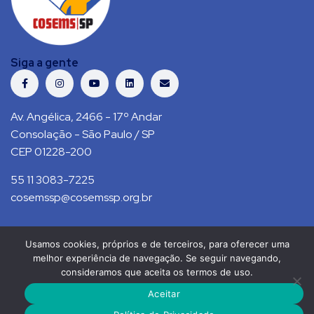
Siga a gente
Av. Angélica, 2466 - 17º Andar
Consolação - São Paulo / SP
CEP 01228-200
55 11 3083-7225
cosemssp@cosemssp.org.br
Usamos cookies, próprios e de terceiros, para oferecer uma
Política de Privacidade
Contato
melhor experiência de navegação. Se seguir navegando,
consideramos que aceita os termos de uso.
COSEMS/SP © 2021. Todos direitos reservados.
Aceitar
RS Press