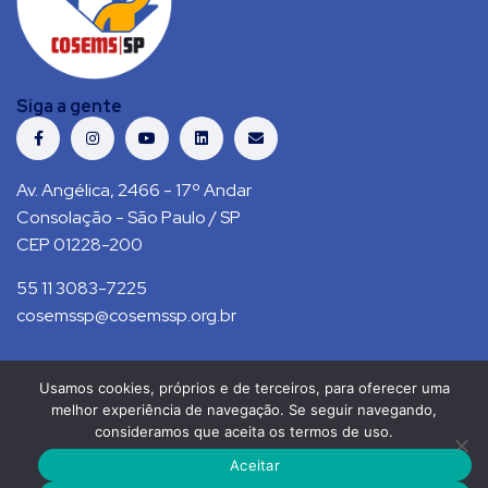
Siga a gente
Av. Angélica, 2466 - 17º Andar
Consolação - São Paulo / SP
CEP 01228-200
55 11 3083-7225
cosemssp@cosemssp.org.br
Usamos cookies, próprios e de terceiros, para oferecer uma
Política de Privacidade
Contato
melhor experiência de navegação. Se seguir navegando,
consideramos que aceita os termos de uso.
COSEMS/SP © 2021. Todos direitos reservados.
Aceitar
RS Press