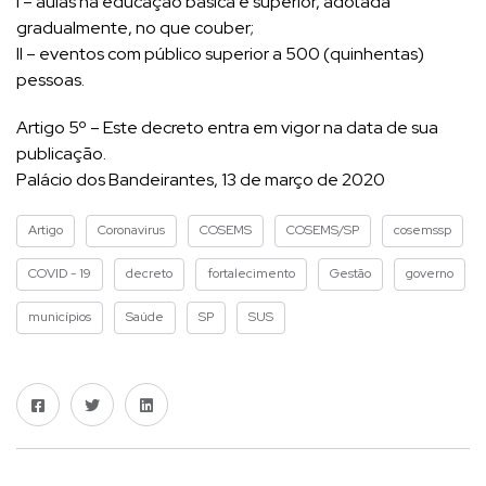
I – aulas na educação básica e superior, adotada
gradualmente, no que couber;
II – eventos com público superior a 500 (quinhentas)
pessoas.
Artigo 5º – Este decreto entra em vigor na data de sua
publicação.
Palácio dos Bandeirantes, 13 de março de 2020
Artigo
Coronavirus
COSEMS
COSEMS/SP
cosemssp
COVID - 19
decreto
fortalecimento
Gestão
governo
municípios
Saúde
SP
SUS