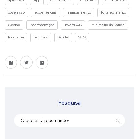
aplicativo
App
Certificação
COSEMS
COSEMS/SP
cosemssp
experiências
financiamento
fortalecimento
Gestão
Informatização
InvestSUS
Ministério da Saúde
Programa
recursos
Saúde
SUS
Pesquisa