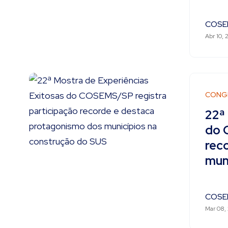
COSE
Abr 10, 
CONG
22ª
do 
rec
mun
COSE
Mar 08,