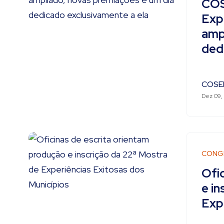
COS
Exp
amp
ded
COSE
Dez 09,
CONG
Ofi
e in
Exp