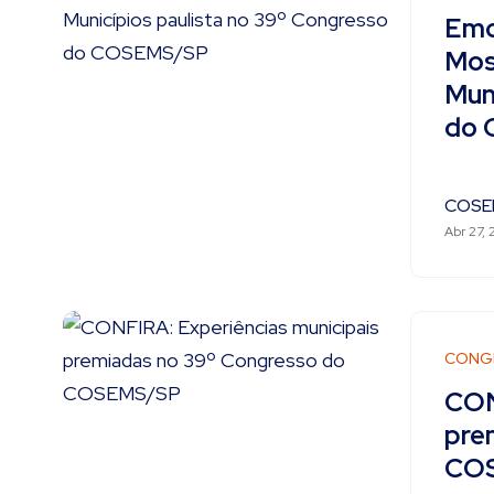
Emo
Mos
Mun
do
COSE
Abr 27, 
CONG
CON
pre
CO