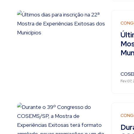
CONG
Últi
Mos
Mun
COSE
Fev 07,
CONG
Dur