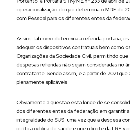
Portanto, a Portaria STN/ME nº 233 de abril de 20
operacionalização do que determina o MDF de 20
com Pessoal para os diferentes entes da federa
Assim, tal como determina a referida portaria, o
adequar os dispositivos contratuais bem como o
Organizações da Sociedade Civil, permitindo que
despesas referidas não sejam consideradas no â
contratante. Sendo assim, é a partir de 2021 qu
plenamente aplicáveis.
Obviamente a questão está longe de se consolid
dos diferentes entes da federação em garantir a 
integralidade do SUS, uma vez que a despesa co
política pública de saúde e que o limite da LRF 