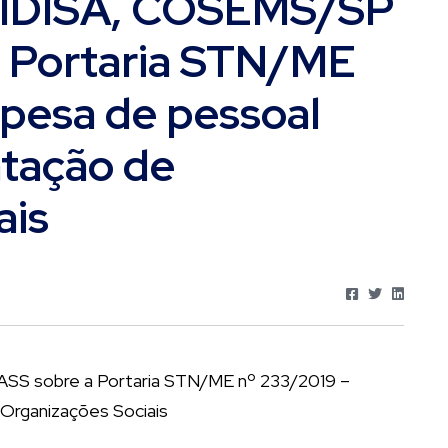
o IDISA, COSEMS/SP
 Portaria STN/ME
pesa de pessoal
tação de
ais