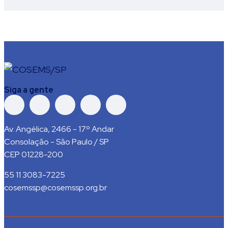
Siga a gente
Av. Angélica, 2466 - 17º Andar
Consolação - São Paulo / SP
CEP 01228-200
55 11 3083-7225
cosemssp@cosemssp.org.br