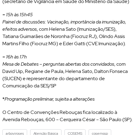
(secretário de Vigilância em Saúde do Ministério da Saúde)
–
15h às 15h45
Painel de discussões: Vacinação, importância da imunização,
efeitos adversos
, com Helena Sato (Imunização/SES),
Tatiana Guimarães de Noronha (Fiocruz RJ), Olindo Assis
Martins Filho (Fiocruz MG) e Eder Gatti (CVE Imunização).
–
16h às 17h
Mesa de Debates – perguntas abertas dos convidados
, com
David Uip, Regiane de Paula, Helena Sato, Dalton Fonseca
(SUCEN) e representante do departamento de
Comunicação da SES/SP
*
Programação preliminar, sujeita a alterações
O Centro de Convenções Rebouças fica localizado à
Avenida Rebouças, 600 – Cerqueira César – São Paulo (SP).
arboviroses
Atenção Básica
COSEMS
cosemssp