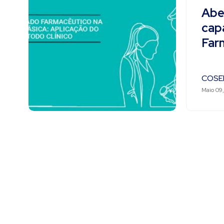
Abe
cap
Far
COSE
Maio 09,