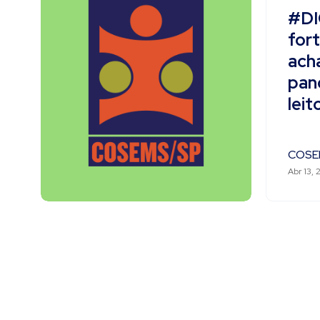
#DI
for
ach
pand
leit
COSE
Abr 13, 