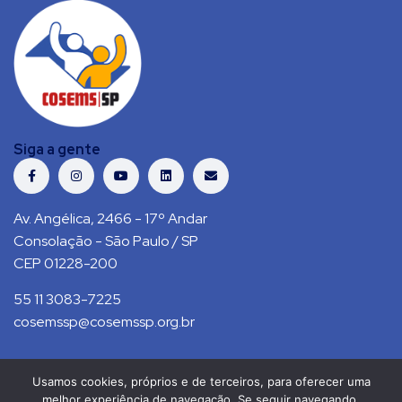
Siga a gente
Av. Angélica, 2466 - 17º Andar
Consolação - São Paulo / SP
CEP 01228-200
55 11 3083-7225
cosemssp@cosemssp.org.br
Usamos cookies, próprios e de terceiros, para oferecer uma
Política de Privacidade
Contato
melhor experiência de navegação. Se seguir navegando,