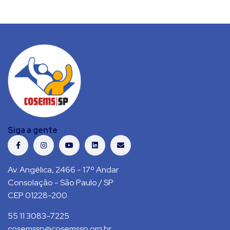
Siga a gente
Av. Angélica, 2466 - 17º Andar
Consolação - São Paulo / SP
CEP 01228-200
55 11 3083-7225
cosemssp@cosemssp.org.br