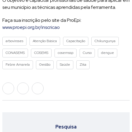
O objetivo é capacitar profissionais de saúde para aplicar em
seu município as técnicas aprendidas pela ferramenta.
Faça sua inscrição pelo site da ProEpi:
www.proepi.org.br/inscricao
arboviroses
Atenção Básica
Capacitação
Chikungunya
CONASEMS
COSEMS
cosemssp
Curso
dengue
Febre Amarela
Gestão
Saúde
Zika
Pesquisa