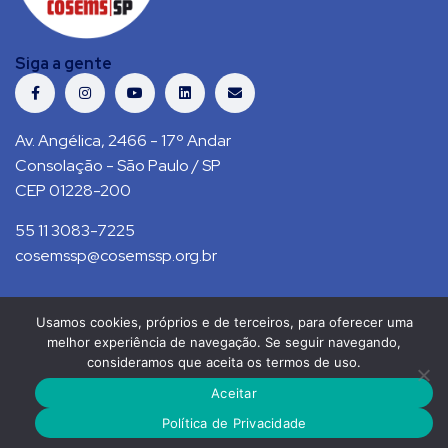
Siga a gente
Av. Angélica, 2466 - 17º Andar
Consolação - São Paulo / SP
CEP 01228-200
55 11 3083-7225
cosemssp@cosemssp.org.br
Usamos cookies, próprios e de terceiros, para oferecer uma
Política de Privacidade
Contato
melhor experiência de navegação. Se seguir navegando,
consideramos que aceita os termos de uso.
COSEMS/SP © 2021. Todos direitos reservados.
Aceitar
RS Press
Política de Privacidade