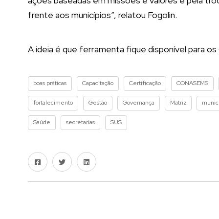
ações baseadas em missões e valores e pela tro
frente aos municípios”, relatou Fogolin.
A ideia é que ferramenta fique disponível para 
boas práticas
Capacitação
Certificação
CONASEMS
fortalecimento
Gestão
Governança
Matriz
municí
Saúde
secretarias
SUS