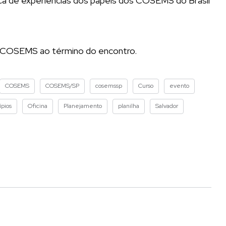
ca de experiências dos papéis dos COSEMS do Brasil
os COSEMS ao término do encontro.
COSEMS
COSEMS/SP
cosemssp
Curso
evento
pios
Oficina
Planejamento
planilha
Salvador