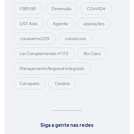
FSP/USP
Dimensão
COnVIDA
DST Aids
Agente
aquisições
conasems2019
consórcios
Lei Complementar nº 173
Rio Claro
Planejamento Regional Integrado
Carrapato
Cesária
Siga a gente nas redes