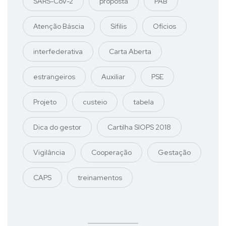
SARS-CoV-2
proposta
PAB
Atenção Báscia
Sífilis
Ofícios
interfederativa
Carta Aberta
estrangeiros
Auxiliar
PSE
Projeto
custeio
tabela
Dica do gestor
Cartilha SIOPS 2018
Vigilância
Cooperação
Gestação
CAPS
treinamentos