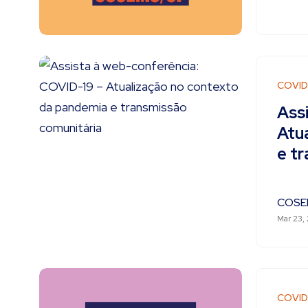
COVID
Ass
Atu
e t
COSE
Mar 23,
COVID