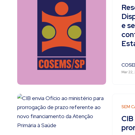
Res
Dis
e s
con
Est
COSE
Mar 22,
SEM C
CIB 
pro