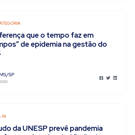
ATEGORIA
iferença que o tempo faz em
mpos” de epidemia na gestão do
S
MS/SP
 2020
-19
udo da UNESP prevê pandemia