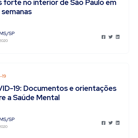
 forte no interior de São Paulo em
s semanas
MS/SP
 2020
-19
ID-19: Documentos e orientações
re a Saúde Mental
MS/SP
 2020