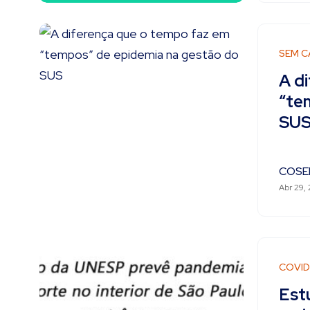
SEM C
A d
“te
SU
COSE
Abr 29,
COVID
Est