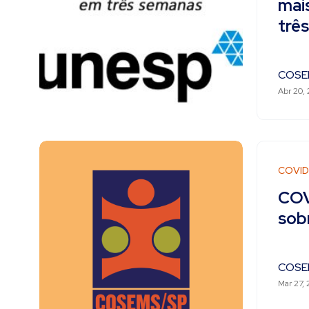
mais
trê
COSE
Abr 20,
COVID
COV
sob
COSE
Mar 27,