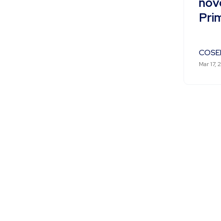
nov
Pri
COSE
Mar 17, 