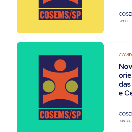
COSE
Set 08,
COVID
Nov
ori
das
e C
COSE
Jun 03,