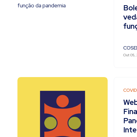
Bol
ved
fun
COSE
Out 05,
COVID
Web
Fin
Pan
Int