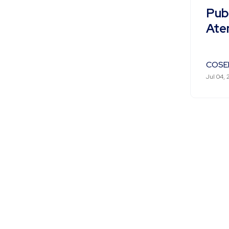
Pub
Ate
COSE
Jul 04, 