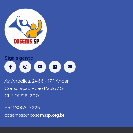
Siga a gente
Av. Angélica, 2466 - 17º Andar
Consolação - São Paulo / SP
CEP 01228-200
55 11 3083-7225
cosemssp@cosemssp.org.br