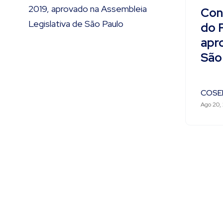
Cons
do P
apr
São
COSE
Ago 20,