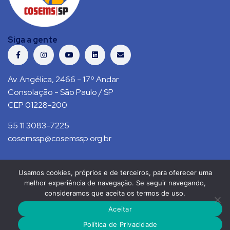
Siga a gente
Av. Angélica, 2466 - 17º Andar
Consolação - São Paulo / SP
CEP 01228-200
55 11 3083-7225
cosemssp@cosemssp.org.br
Usamos cookies, próprios e de terceiros, para oferecer uma
Política de Privacidade
Contato
melhor experiência de navegação. Se seguir navegando,
consideramos que aceita os termos de uso.
COSEMS/SP © 2021. Todos direitos reservados.
Aceitar
RS Press
Política de Privacidade