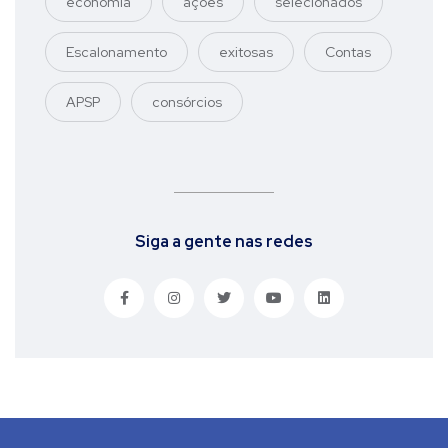
economia
ações
selecionados
Escalonamento
exitosas
Contas
APSP
consórcios
Siga a gente nas redes