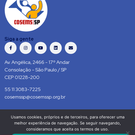
Siga a gente
Av. Angélica, 2466 - 17º Andar
Consolação - São Paulo / SP
CEP 01228-200
55 11 3083-7225
cosemssp@cosemssp.org.br
Usamos cookies, próprios e de terceiros, para oferecer uma
Política de Privacidade
Contato
melhor experiência de navegação. Se seguir navegando,
consideramos que aceita os termos de uso.
COSEMS/SP © 2021. Todos direitos reservados.