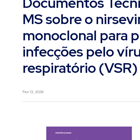
Documentos Técni
MS sobre o nirsev
monoclonal para 
infecções pelo víru
respiratório (VSR)
Fev 13, 2026