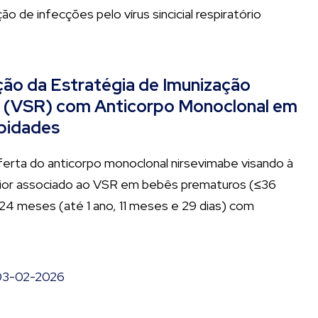
o de infecções pelo vírus sincicial respiratório
ão da Estratégia de Imunização
rio (VSR) com Anticorpo Monoclonal em
bidades
ferta do anticorpo monoclonal nirsevimabe visando à
erior associado ao VSR em bebês prematuros (≤36
 24 meses (até 1 ano, 11 meses e 29 dias) com
03-02-2026