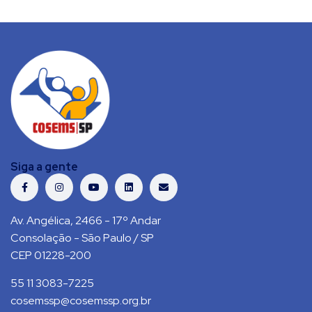
Siga a gente
Av. Angélica, 2466 - 17º Andar
Consolação - São Paulo / SP
CEP 01228-200
55 11 3083-7225
cosemssp@cosemssp.org.br