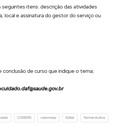
eguintes itens: descrição das atividades
a, local e assinatura do gestor do serviço ou
de conclusão de curso que indique o tema;
ocuidado.daf@saude.gov.br
izado
COSEMS
cosemssp
Edital
Farmacêutica