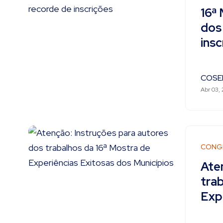
16ª
dos
insc
COSE
Abr 03, 
CONG
Ate
tra
Exp