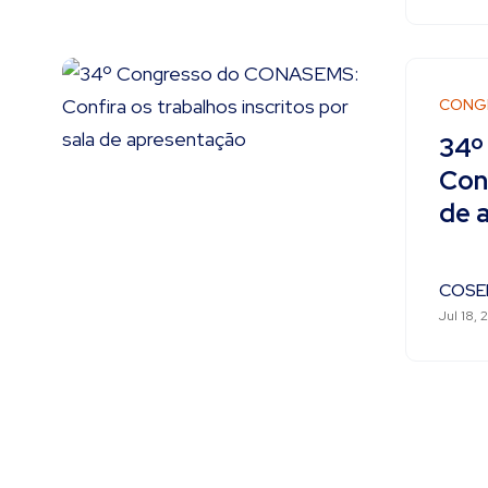
CONG
34º
Conf
de 
COSE
Jul 18, 