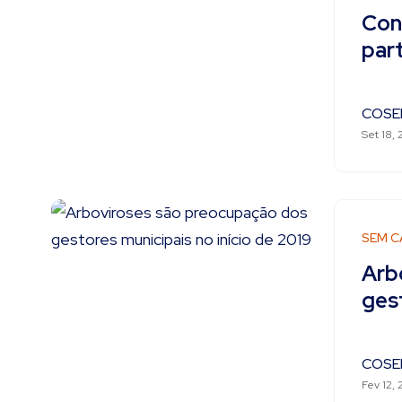
Con
part
COSE
Set 18, 
SEM C
Arb
gest
COSE
Fev 12, 