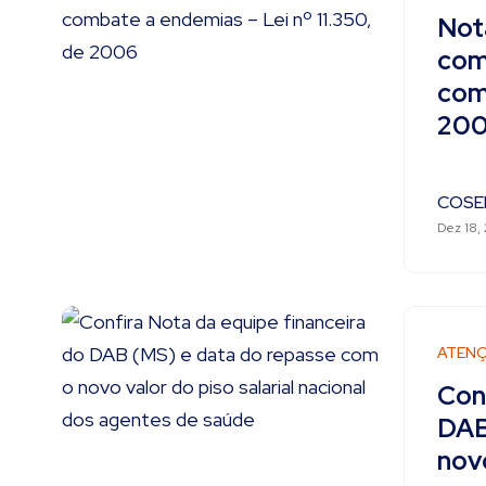
Not
com
com
20
COSE
Dez 18,
ATENÇ
Con
DAB
novo