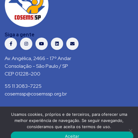
Siga a gente
Av. Angélica, 2466 - 17º Andar
Consolação - São Paulo / SP
CEP 01228-200
55 11 3083-7225
cosemssp@cosemssp.org.br
Usamos cookies, próprios e de terceiros, para oferecer uma
Política de Privacidade
Contato
melhor experiência de navegação. Se seguir navegando,
consideramos que aceita os termos de uso.
COSEMS/SP © 2021. Todos direitos reservados.
Aceitar