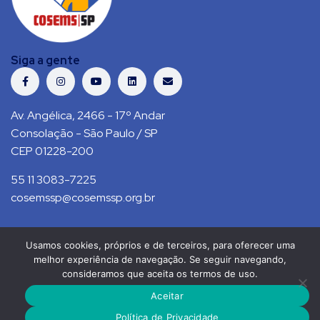
Siga a gente
Av. Angélica, 2466 - 17º Andar
Consolação - São Paulo / SP
CEP 01228-200
55 11 3083-7225
cosemssp@cosemssp.org.br
Usamos cookies, próprios e de terceiros, para oferecer uma
Política de Privacidade
Contato
melhor experiência de navegação. Se seguir navegando,
consideramos que aceita os termos de uso.
COSEMS/SP © 2021. Todos direitos reservados.
Aceitar
RS Press
Política de Privacidade