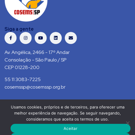
Siga a gente
Av. Angélica, 2466 - 17º Andar
Consolação - São Paulo / SP
CEP 01228-200
55 11 3083-7225
cosemssp@cosemssp.org.br
Usamos cookies, próprios e de terceiros, para oferecer uma
Política de Privacidade
Contato
melhor experiência de navegação. Se seguir navegando,
consideramos que aceita os termos de uso.
COSEMS/SP © 2021. Todos direitos reservados.
Aceitar
RS Press