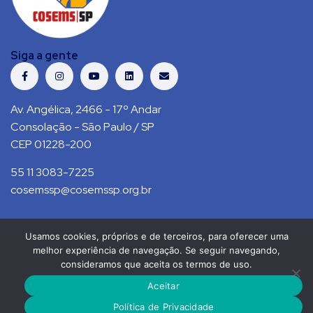
Siga a gente
Av. Angélica, 2466 - 17º Andar
Consolação - São Paulo / SP
CEP 01228-200
55 11 3083-7225
cosemssp@cosemssp.org.br
Usamos cookies, próprios e de terceiros, para oferecer uma
Política de Privacidade
Contato
melhor experiência de navegação. Se seguir navegando,
consideramos que aceita os termos de uso.
COSEMS/SP © 2021. Todos direitos reservados.
Aceitar
RS Press
Política de Privacidade