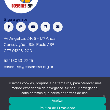
Siga a gente
Av. Angélica, 2466 - 17º Andar
Consolação - São Paulo / SP
CEP 01228-200
55 11 3083-7225
cosemssp@cosemssp.org.br
Usamos cookies, próprios e de terceiros, para oferecer uma
Política de Privacidade
Contato
melhor experiência de navegação. Se seguir navegando,
consideramos que aceita os termos de uso.
COSEMS/SP © 2021. Todos direitos reservados.
Aceitar
RS Press
Política de Privacidade