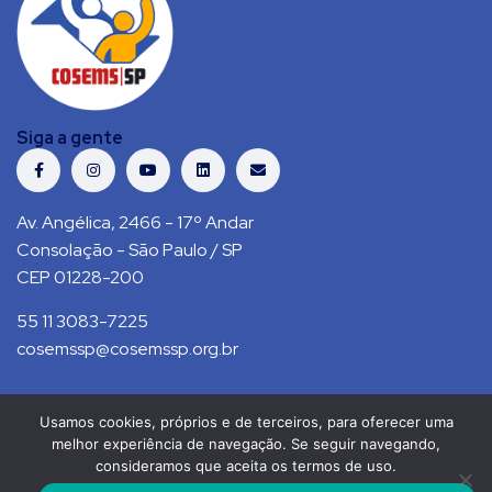
Siga a gente
Av. Angélica, 2466 - 17º Andar
Consolação - São Paulo / SP
CEP 01228-200
55 11 3083-7225
cosemssp@cosemssp.org.br
Usamos cookies, próprios e de terceiros, para oferecer uma
Política de Privacidade
Contato
melhor experiência de navegação. Se seguir navegando,
consideramos que aceita os termos de uso.
COSEMS/SP © 2021. Todos direitos reservados.