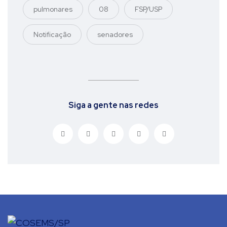
pulmonares
08
FSP/USP
Notificação
senadores
Siga a gente nas redes