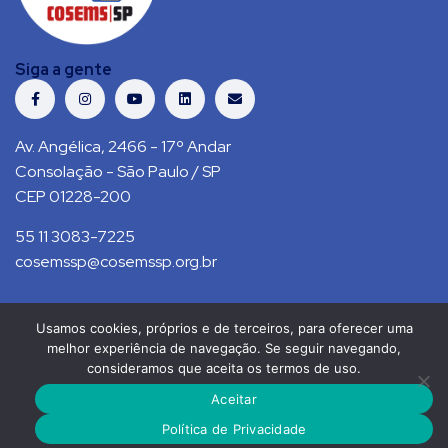
Siga a gente
Av. Angélica, 2466 - 17º Andar
Consolação - São Paulo / SP
CEP 01228-200
55 11 3083-7225
cosemssp@cosemssp.org.br
Usamos cookies, próprios e de terceiros, para oferecer uma
Política de Privacidade
Contato
melhor experiência de navegação. Se seguir navegando,
consideramos que aceita os termos de uso.
COSEMS/SP © 2021. Todos direitos reservados.
Aceitar
RS Press
Política de Privacidade