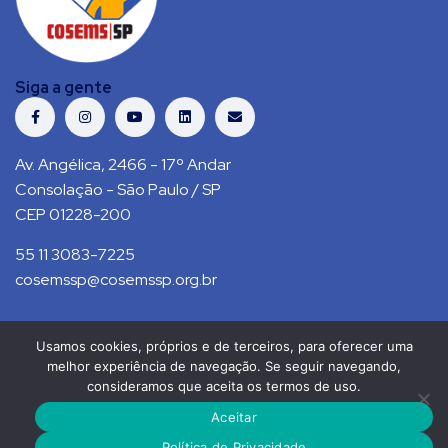
Siga a gente
Av. Angélica, 2466 - 17º Andar
Consolação - São Paulo / SP
CEP 01228-200
55 11 3083-7225
cosemssp@cosemssp.org.br
Usamos cookies, próprios e de terceiros, para oferecer uma
Política de Privacidade
Contato
melhor experiência de navegação. Se seguir navegando,
consideramos que aceita os termos de uso.
COSEMS/SP © 2021. Todos direitos reservados.
Aceitar
RS Press
Política de Privacidade