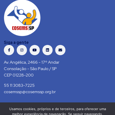
Siga a gente
Av. Angélica, 2466 - 17º Andar
Consolação - São Paulo / SP
CEP 01228-200
55 11 3083-7225
cosemssp@cosemssp.org.br
Usamos cookies, próprios e de terceiros, para oferecer uma
Política de Privacidade
Contato
melhor experiência de navegação. Se seguir navegando,