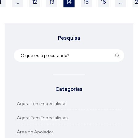
1
…
12
13
14
15
16
…
2
Pesquisa
Categorias
Agora Tem Especialista
Agora Tem Especialistas
Área do Apoiador