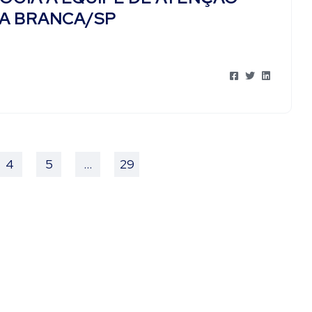
SA BRANCA/SP
4
5
…
29