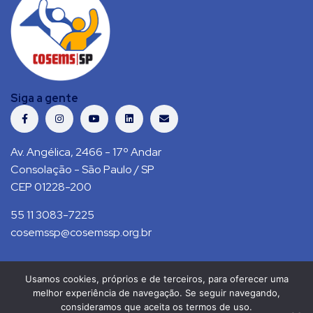
Siga a gente
Av. Angélica, 2466 - 17º Andar
Consolação - São Paulo / SP
CEP 01228-200
55 11 3083-7225
cosemssp@cosemssp.org.br
Usamos cookies, próprios e de terceiros, para oferecer uma
Política de Privacidade
Contato
melhor experiência de navegação. Se seguir navegando,
consideramos que aceita os termos de uso.