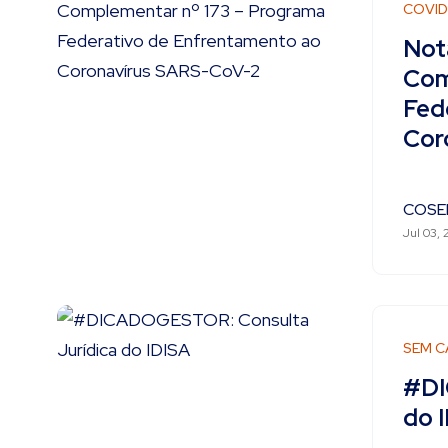
COVID
Not
Com
Fed
Cor
COSE
Jul 03,
SEM C
#DI
do 