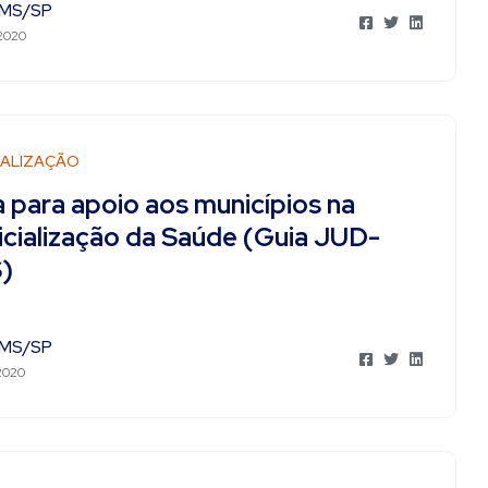
MS/SP
 2020
IALIZAÇÃO
 para apoio aos municípios na
icialização da Saúde (Guia JUD-
)
MS/SP
 2020