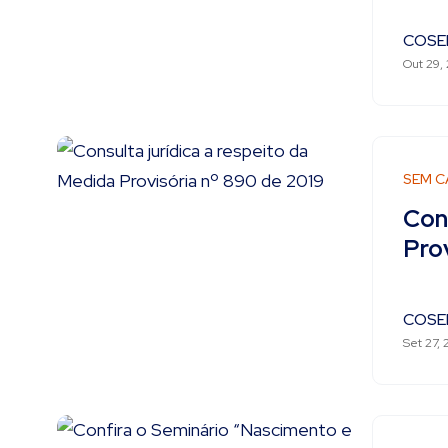
COSE
Out 29,
SEM C
Cons
Pro
COSE
Set 27, 