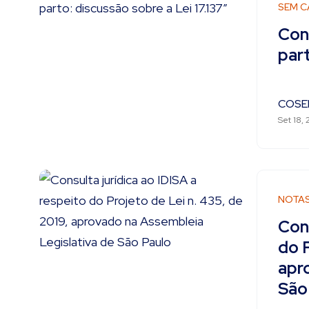
SEM C
Con
part
COSE
Set 18, 
NOTA
Cons
do P
apr
São