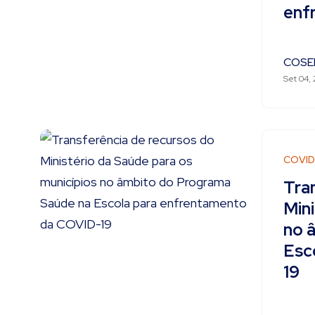
enf
COSE
Set 04,
COVID
Tra
Mini
no 
Esc
19