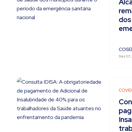
Alca
rem
dos
emer
COSE
Dez 07,
COVID
Con
pag
Ins
tra