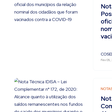
Not
Poss
ofic
nom
vac
COSE
Fev 05,
NOTA
Nota
Com